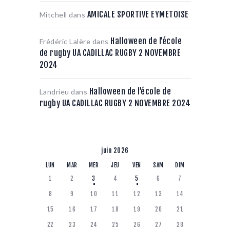
AMICALE SPORTIVE EYMETOISE
Mitchell
dans
Halloween de l’école
Frédéric Lalère
dans
de rugby UA CADILLAC RUGBY 2 NOVEMBRE
2024
Halloween de l’école de
Landrieu
dans
rugby UA CADILLAC RUGBY 2 NOVEMBRE 2024
juin 2026
LUN
MAR
MER
JEU
VEN
SAM
DIM
1
2
3
4
5
6
7
8
9
10
11
12
13
14
15
16
17
18
19
20
21
22
23
24
25
26
27
28