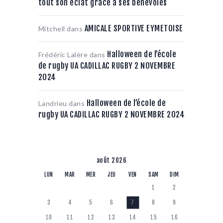
tout son éclat grâce à ses bénévoles
AMICALE SPORTIVE EYMETOISE
Mitchell
dans
Halloween de l’école
Frédéric Lalère
dans
de rugby UA CADILLAC RUGBY 2 NOVEMBRE
2024
Halloween de l’école de
Landrieu
dans
rugby UA CADILLAC RUGBY 2 NOVEMBRE 2024
août 2026
LUN
MAR
MER
JEU
VEN
SAM
DIM
1
2
3
4
5
6
7
8
9
10
11
12
13
14
15
16