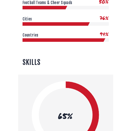
50%
Football Teams & Cheer Squads
76%
Cities
94%
Countries
SKILLS
65%