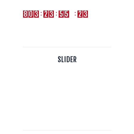
20:00, 25 Jan 2021
:
:
:
8
0
3
2
3
5
5
2
4
Days
Hours
Minutes
Seconds
SLIDER