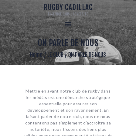
RUGBY CADILLAC
ENSEMBLE DANS L ADVERSITE
RUGBY CADILLAC
ENSEMBLE DANS L ADVERSITE
ON PARLE DE NOUS
ACCUEIL
120 ANS
Home
LE CLUB
ON PARLE DE NOUS
LE CLUB
ECOLE DE RUGBY
SENIORS
RUGBY LOISIR
Mettre en avant notre club de rugby dans
MECENAT
les médias est une démarche stratégique
essentielle pour assurer son
LA BOUTIQUE DU CLUB
développement et son rayonnement. En
faisant parler de notre club, nous ne nous
contentons pas simplement d’accroître sa
notoriété; nous tissons des liens plus
solides avec notre communauté, attirons de