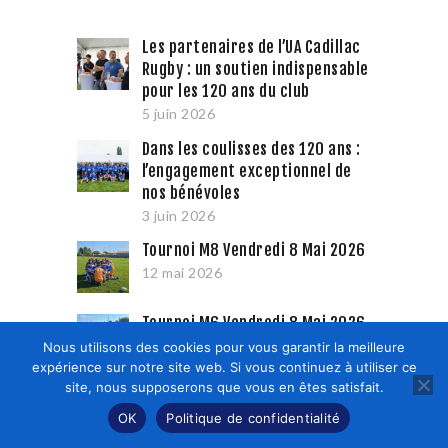
Les partenaires de l’UA Cadillac
Rugby : un soutien indispensable
pour les 120 ans du club
5 juin 2026
Dans les coulisses des 120 ans :
l’engagement exceptionnel de
nos bénévoles
3 juin 2026
Tournoi M8 Vendredi 8 Mai 2026
12 mai 2026
Tournoi M6 Vendredi 8 Mai 2026
12 mai 2026
Nous utilisons des cookies pour vous garantir la meilleure
expérience sur notre site web. Si vous continuez à utiliser ce
site, nous supposerons que vous en êtes satisfait.
OK
Politique de confidentialité
Commentaires récents