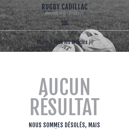
RUGBY CADILLAC
ENSEMBLE DANS L ADVERSITE
RUGBY CADILLAC
ENSEMBLE DANS L ADVERSITE
ACCUEIL
Home
Tous les articles
120 ANS
LE CLUB
ECOLE DE RUGBY
SENIORS
AUCUN
RUGBY LOISIR
MECENAT
RÉSULTAT
LA BOUTIQUE DU CLUB
NOUS SOMMES DÉSOLÉS, MAIS