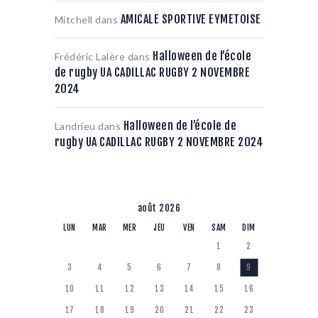
AMICALE SPORTIVE EYMETOISE
Mitchell
dans
Halloween de l’école
Frédéric Lalère
dans
de rugby UA CADILLAC RUGBY 2 NOVEMBRE
2024
Halloween de l’école de
Landrieu
dans
rugby UA CADILLAC RUGBY 2 NOVEMBRE 2024
août 2026
LUN
MAR
MER
JEU
VEN
SAM
DIM
1
2
3
4
5
6
7
8
9
10
11
12
13
14
15
16
17
18
19
20
21
22
23