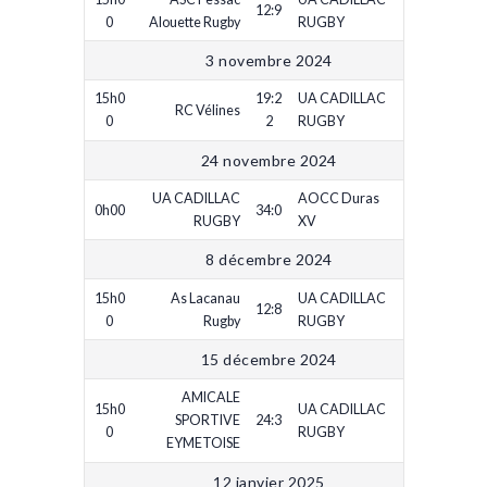
12:9
0
Alouette Rugby
RUGBY
3 novembre 2024
15h0
19:2
UA CADILLAC
RC Vélines
0
2
RUGBY
24 novembre 2024
UA CADILLAC
AOCC Duras
0h00
34:0
RUGBY
XV
8 décembre 2024
15h0
As Lacanau
UA CADILLAC
12:8
0
Rugby
RUGBY
15 décembre 2024
AMICALE
15h0
UA CADILLAC
SPORTIVE
24:3
0
RUGBY
EYMETOISE
12 janvier 2025