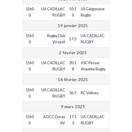
15h0
UA CADILLAC
50:1
US Galgonaise
0
RUGBY
0
Rugby
19 janvier 2025
15h0
Rugby Club
UA CADILLAC
57:3
0
Virazeil
RUGBY
2 février 2025
15h0
UA CADILLAC
20:1
ASC Pessac
0
RUGBY
8
Alouette Rugby
16 février 2025
15h0
UA CADILLAC
36:7
RC Vélines
0
RUGBY
9 mars 2025
15h0
AOCC Duras
17:1
UA CADILLAC
0
XV
3
RUGBY