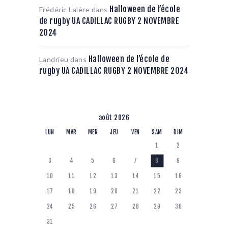
Halloween de l’école
Frédéric Lalère
dans
de rugby UA CADILLAC RUGBY 2 NOVEMBRE
2024
Halloween de l’école de
Landrieu
dans
rugby UA CADILLAC RUGBY 2 NOVEMBRE 2024
août 2026
LUN
MAR
MER
JEU
VEN
SAM
DIM
1
2
3
4
5
6
7
8
9
10
11
12
13
14
15
16
17
18
19
20
21
22
23
24
25
26
27
28
29
30
31