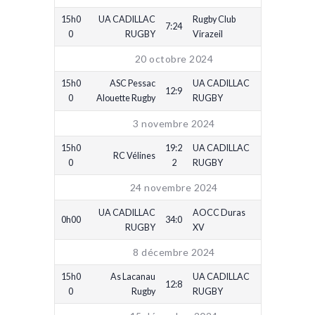
15h0
UA CADILLAC
Rugby Club
7:24
0
RUGBY
Virazeil
20 octobre 2024
15h0
ASC Pessac
UA CADILLAC
12:9
0
Alouette Rugby
RUGBY
3 novembre 2024
15h0
19:2
UA CADILLAC
RC Vélines
0
2
RUGBY
24 novembre 2024
UA CADILLAC
AOCC Duras
0h00
34:0
RUGBY
XV
8 décembre 2024
15h0
As Lacanau
UA CADILLAC
12:8
0
Rugby
RUGBY