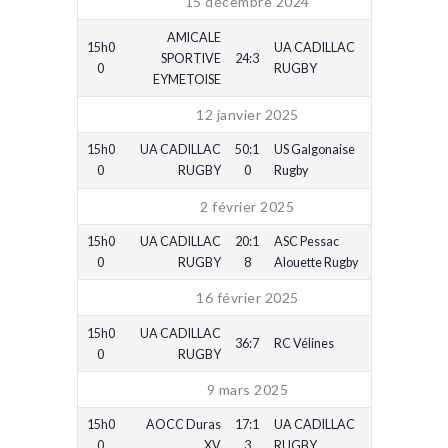
15 décembre 2024
AMICALE
15h0
UA CADILLAC
SPORTIVE
24:3
0
RUGBY
EYMETOISE
12 janvier 2025
15h0
UA CADILLAC
50:1
US Galgonaise
0
RUGBY
0
Rugby
2 février 2025
15h0
UA CADILLAC
20:1
ASC Pessac
0
RUGBY
8
Alouette Rugby
16 février 2025
15h0
UA CADILLAC
36:7
RC Vélines
0
RUGBY
9 mars 2025
15h0
AOCC Duras
17:1
UA CADILLAC
0
XV
3
RUGBY