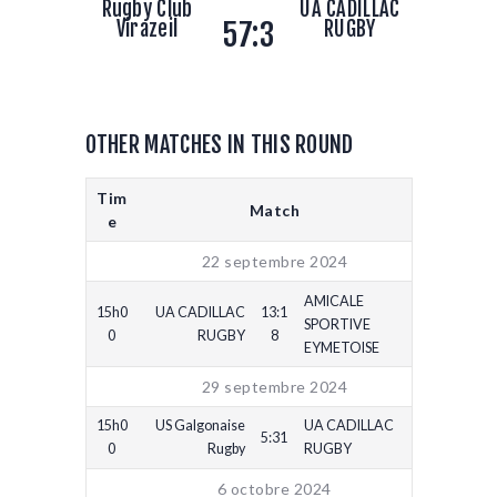
Rugby Club
UA CADILLAC
57:3
Virazeil
RUGBY
OTHER MATCHES IN THIS ROUND
Tim
Match
e
22 septembre 2024
AMICALE
15h0
UA CADILLAC
13:1
SPORTIVE
0
RUGBY
8
EYMETOISE
29 septembre 2024
15h0
US Galgonaise
UA CADILLAC
5:31
0
Rugby
RUGBY
6 octobre 2024