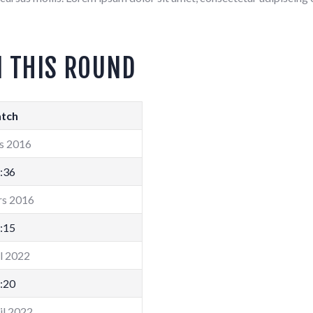
N THIS ROUND
tch
s 2016
:36
rs 2016
:15
il 2022
:20
il 2022