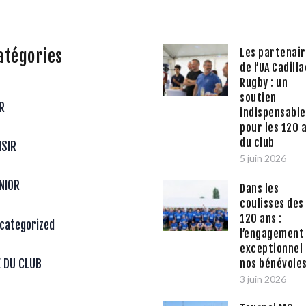
atégories
Les partenai
de l’UA Cadilla
Rugby : un
soutien
R
indispensable
pour les 120 
du club
ISIR
5 juin 2026
NIOR
Dans les
coulisses des
120 ans :
categorized
l’engagement
exceptionnel
nos bénévole
E DU CLUB
3 juin 2026