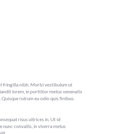
l fringilla nibh. Morbi vestibulum ut
ndit lorem, in porttitor metus venenatis
. Quisque rutrum eu odio quis finibus.
sequat risus ultrices in. Ut id
e nunc convallis, in viverra metus
lit.