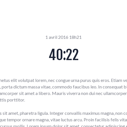
1 avril 2016 18h21
40:22
metus elit volutpat lorem, nec congue urna purus quis eros. Etiam ve
 porta dictum massa vitae, commodo faucibus leo. In consequat bla
ullamcorper sit amet a libero. Mauris viverra non dui nec ullamcorper
tis porttitor.
s sit amet, pharetra ligula. Integer convallis maximus magna, non con
e tempor ornare magna, vitae luctus arcu. Proin facilisis felis vita
cursus mollis. Lorem ipsum dolor sit amet, consectetur adipiscing e