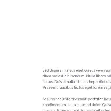
Sed dignissim, risus eget cursus viverra, 
diam molestie bibendum. Nulla libero mi,
luctus. Duis ut nulla id lacus imperdiet 
Praesent faucibus lectus eget lorem sagit
Mauris nec justo tincidunt, porttitor lacu
condimentum nisi, a euismod dolor. Quisqu
gravida. Praesent mattis massa vitae leo 