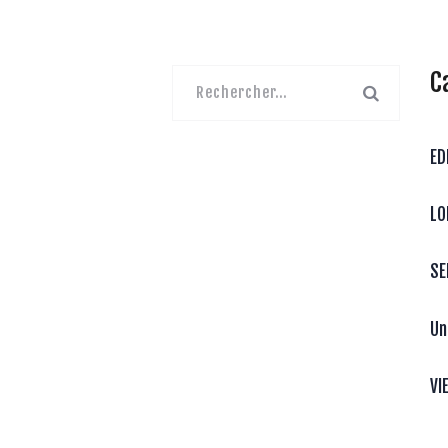
C
Rechercher :
ED
LO
SE
Un
VI