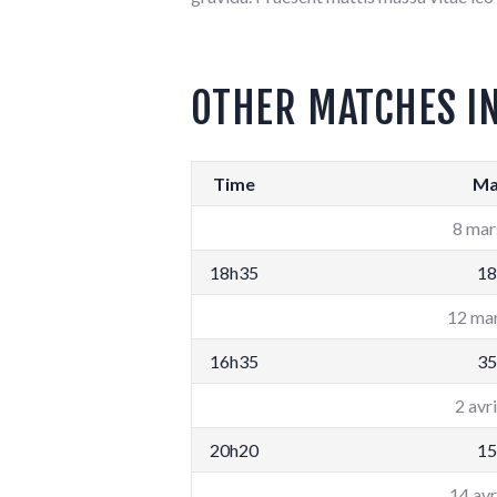
OTHER MATCHES I
Time
Ma
8 mar
18h35
18
12 ma
16h35
35
2 avr
20h20
15
14 avr