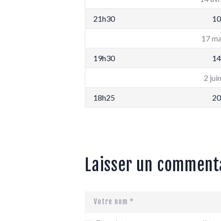
21h30
10
17 ma
19h30
14
2 jui
18h25
20
Laisser un comment