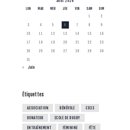
août 2026
LUN
MAR
MER
JEU
VEN
SAM
DIM
1
2
3
4
5
6
7
8
9
10
11
12
13
14
15
16
17
18
19
20
21
22
23
24
25
26
27
28
29
30
31
« Juin
Étiquettes
ASSOCIATION
BÉNÉVOLE
CD33
DONATEUR
ECOLE DE RUGBY
ENTRAÎNEMENT
FÉMININE
FÊTE