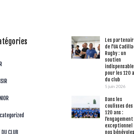
atégories
Les partenai
de l’UA Cadilla
Rugby : un
soutien
R
indispensable
pour les 120 
du club
ISIR
5 juin 2026
NIOR
Dans les
coulisses des
120 ans :
categorized
l’engagement
exceptionnel
nos bénévole
E DU CLUB