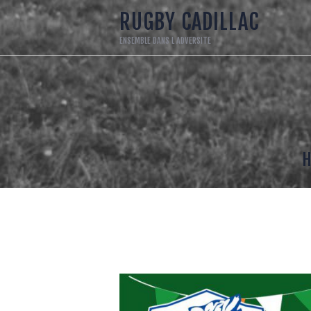
A
RUGBY CADILLAC
ENSEMBLE DANS L ADVERSITE
1
L
E
S
R
L