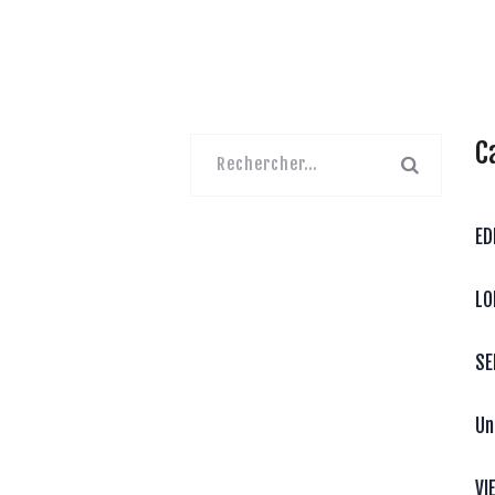
C
Rechercher :
ED
LO
SE
Un
VI