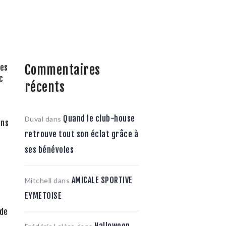
Commentaires
res
c
récents
Quand le club-house
Duval
dans
ans
retrouve tout son éclat grâce à
ses bénévoles
AMICALE SPORTIVE
Mitchell
dans
EYMETOISE
 de
s
Halloween