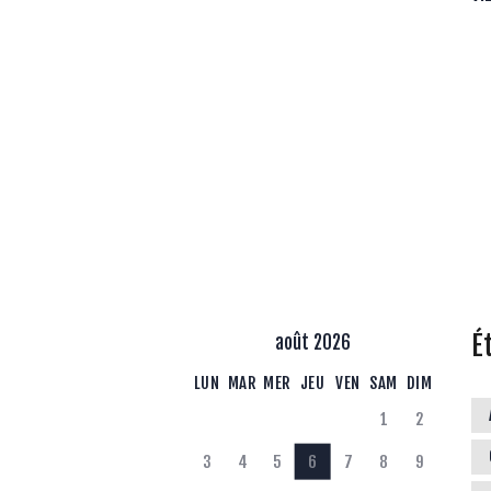
É
août 2026
LUN
MAR
MER
JEU
VEN
SAM
DIM
1
2
3
4
5
6
7
8
9