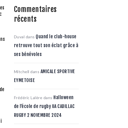
Commentaires
res
c
récents
Quand le club-house
Duval
dans
ans
retrouve tout son éclat grâce à
ses bénévoles
AMICALE SPORTIVE
Mitchell
dans
EYMETOISE
 de
s
Halloween
Frédéric Lalère
dans
de l’école de rugby UA CADILLAC
RUGBY 2 NOVEMBRE 2024
i