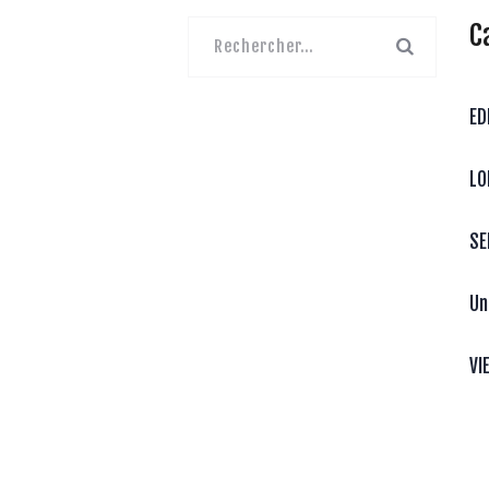
C
Rechercher :
ED
LO
SE
Un
VI