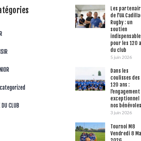
atégories
Les partenai
de l’UA Cadilla
Rugby : un
soutien
R
indispensable
pour les 120 
du club
ISIR
5 juin 2026
NIOR
Dans les
coulisses des
120 ans :
categorized
l’engagement
exceptionnel
nos bénévole
E DU CLUB
3 juin 2026
Tournoi M8
Vendredi 8 Ma
2026