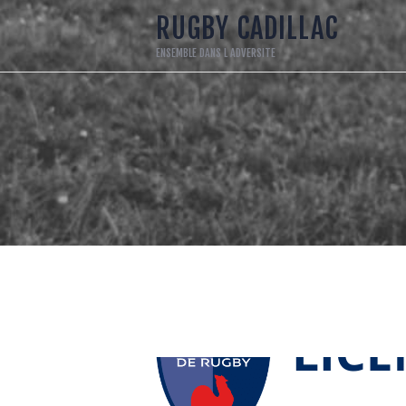
A
RUGBY CADILLAC
ENSEMBLE DANS L ADVERSITE
1
L
E
S
R
L