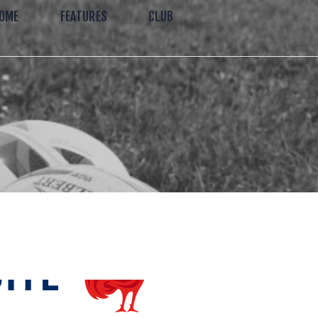
OME
FEATURES
CLUB
e