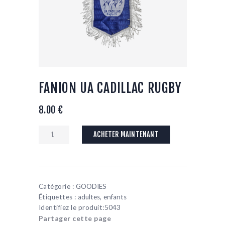
FANION UA CADILLAC RUGBY
8.00
€
quantité
ACHETER MAINTENANT
de
FANION
UA
CADILLAC
RUGBY
Catégorie :
GOODIES
Étiquettes :
adultes
,
enfants
Identifiez le produit:
5043
Partager cette page