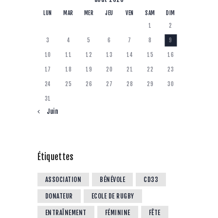
LUN
MAR
MER
JEU
VEN
SAM
DIM
1
2
3
4
5
6
7
8
9
10
11
12
13
14
15
16
17
18
19
20
21
22
23
24
25
26
27
28
29
30
31
« Juin
Étiquettes
ASSOCIATION
BÉNÉVOLE
CD33
DONATEUR
ECOLE DE RUGBY
ENTRAÎNEMENT
FÉMININE
FÊTE