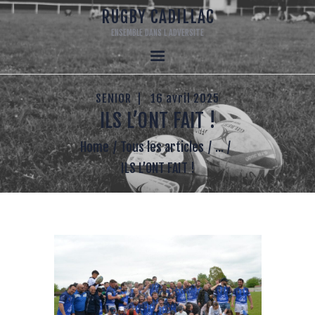
RUGBY CADILLAC
ENSEMBLE DANS L ADVERSITE
RUGBY CADILLAC
ENSEMBLE DANS L ADVERSITE
SENIOR
16 avril 2025
ACCUEIL
ILS L’ONT FAIT !
120 ANS
LE CLUB
Home
Tous les articles
...
ECOLE DE RUGBY
ILS L’ONT FAIT !
SENIORS
RUGBY LOISIR
MECENAT
LA BOUTIQUE DU CLUB