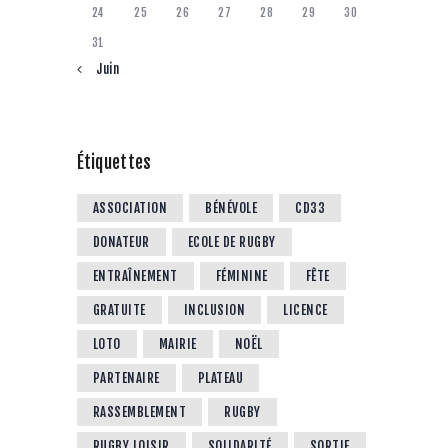
24
25
26
27
28
29
30
31
« Juin
Étiquettes
ASSOCIATION
BÉNÉVOLE
CD33
DONATEUR
ECOLE DE RUGBY
ENTRAÎNEMENT
FÉMININE
FÊTE
GRATUITE
INCLUSION
LICENCE
LOTO
MAIRIE
NOËL
PARTENAIRE
PLATEAU
RASSEMBLEMENT
RUGBY
RUGBY LOISIR
SOLIDARITÉ
SORTIE