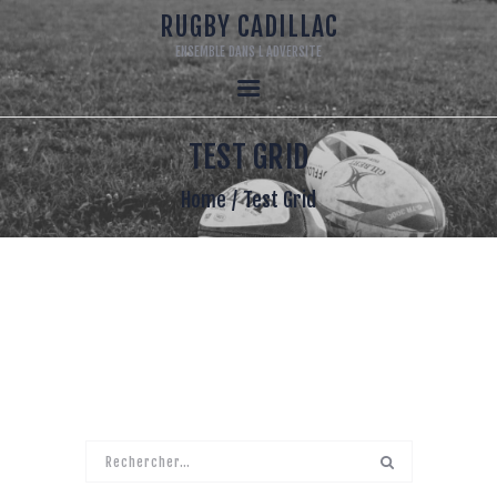
RUGBY CADILLAC
ENSEMBLE DANS L ADVERSITE
RUGBY CADILLAC
ENSEMBLE DANS L ADVERSITE
TEST GRID
ACCUEIL
120 ANS
Home
Test Grid
LE CLUB
ECOLE DE RUGBY
SENIORS
RUGBY LOISIR
MECENAT
LA BOUTIQUE DU CLUB
Rechercher :