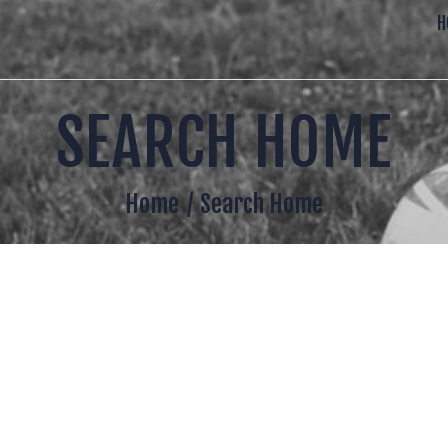
CCUEIL
H
20 ANS
RUGBY CADILLAC
SEARCH HOME
E CLUB
ENSEMBLE DANS L ADVERSITE
COLE DE RUGBY
Home
Search Home
ENIORS
UGBY LOISIR
MECENAT
A BOUTIQUE DU CLUB