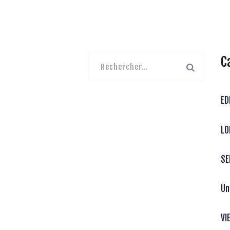
C
Rechercher :
ED
LO
SE
Un
VI