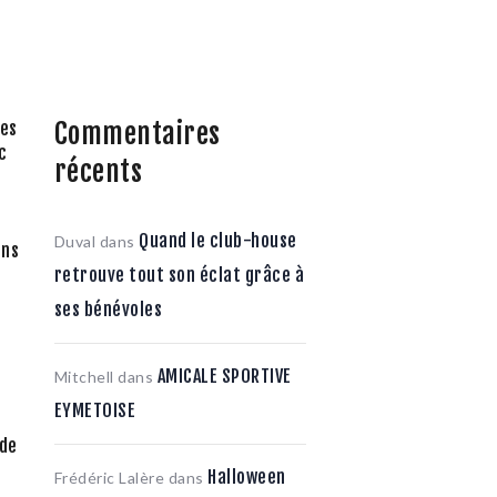
Commentaires
res
c
récents
Quand le club-house
Duval
dans
ans
retrouve tout son éclat grâce à
ses bénévoles
AMICALE SPORTIVE
Mitchell
dans
EYMETOISE
 de
s
Halloween
Frédéric Lalère
dans