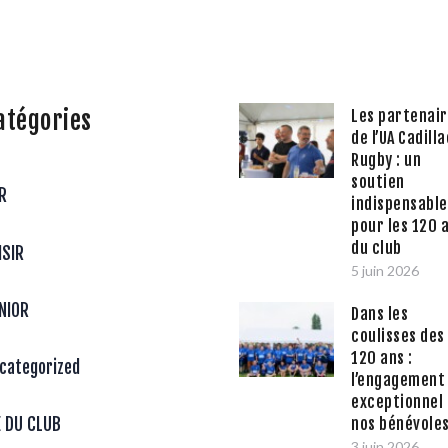
atégories
Les partenai
de l’UA Cadilla
Rugby : un
soutien
R
indispensable
pour les 120 
du club
ISIR
5 juin 2026
NIOR
Dans les
coulisses des
120 ans :
categorized
l’engagement
exceptionnel
nos bénévole
E DU CLUB
3 juin 2026