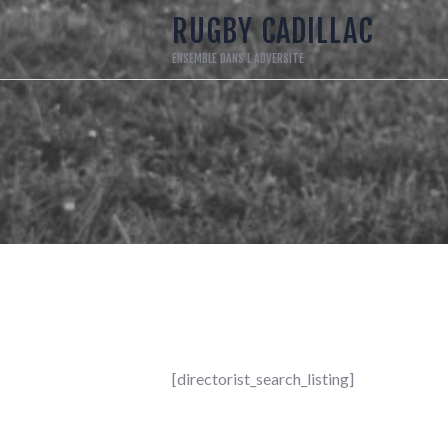
A
RUGBY CADILLAC
ENSEMBLE DANS L ADVERSITE
1
L
E
S
R
L
[directorist_search_listing]