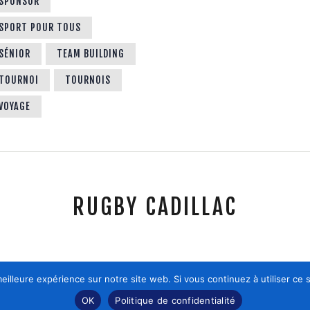
SPONSOR
SPORT POUR TOUS
SÉNIOR
TEAM BUILDING
TOURNOI
TOURNOIS
VOYAGE
RUGBY CADILLAC
eilleure expérience sur notre site web. Si vous continuez à utiliser ce
Axiomthemes 2026.©Tous droits réservés.
OK
Politique de confidentialité