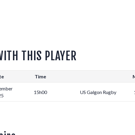
WITH THIS PLAYER
te
Time
ember
15h00
US Galgon Rugby
25