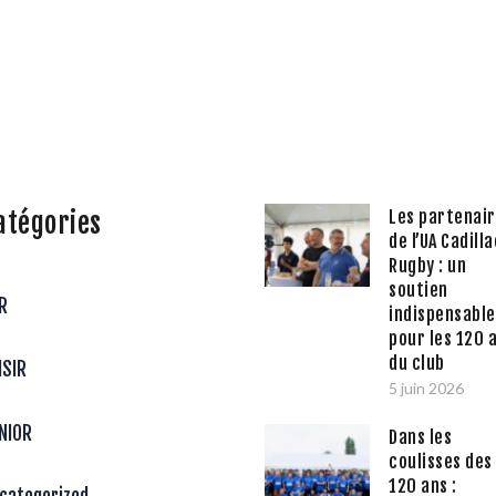
atégories
Les partenai
de l’UA Cadilla
Rugby : un
soutien
R
indispensable
pour les 120 
du club
ISIR
5 juin 2026
NIOR
Dans les
coulisses des
120 ans :