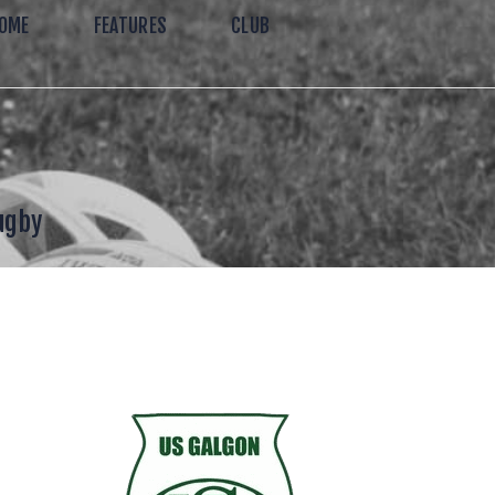
OME
FEATURES
CLUB
ugby