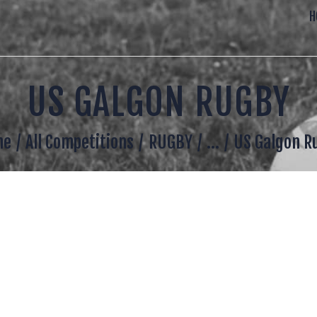
CCUEIL
H
20 ANS
RUGBY CADILLAC
E CLUB
ENSEMBLE DANS L ADVERSITE
US GALGON RUGBY
COLE DE RUGBY
me
All Competitions
RUGBY
...
US Galgon R
ENIORS
UGBY LOISIR
MECENAT
A BOUTIQUE DU CLUB