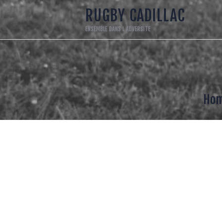
A
RUGBY CADILLAC
ENSEMBLE DANS L ADVERSITE
1
L
E
Ho
S
R
L