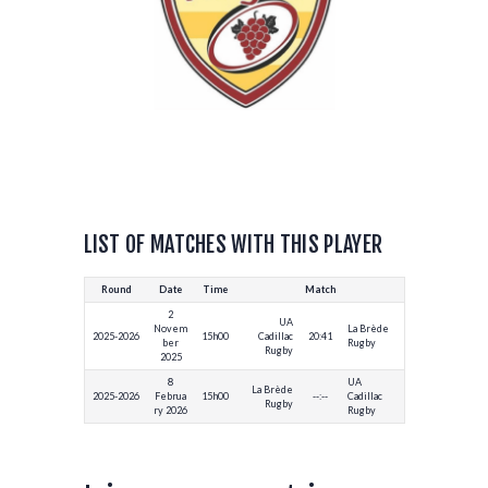
LIST OF MATCHES WITH THIS PLAYER
Round
Date
Time
Match
2
UA
Novem
La Brède
2025-2026
15h00
Cadillac
20:41
ber
Rugby
Rugby
2025
8
UA
La Brède
2025-2026
Februa
15h00
--:--
Cadillac
Rugby
ry 2026
Rugby