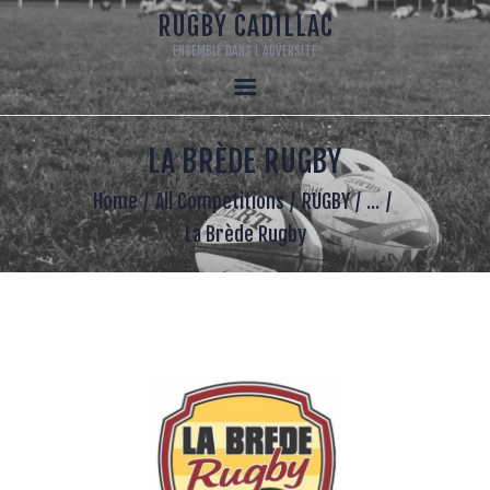
RUGBY CADILLAC
ENSEMBLE DANS L ADVERSITE
RUGBY CADILLAC
ENSEMBLE DANS L ADVERSITE
LA BRÈDE RUGBY
ACCUEIL
120 ANS
Home
All Competitions
RUGBY
...
LE CLUB
La Brède Rugby
ECOLE DE RUGBY
SENIORS
RUGBY LOISIR
MECENAT
LA BOUTIQUE DU CLUB